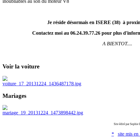
inoubliables au son du moteur V8
Je réside désormais en ISERE (38) à proxi
Contactez moi au 06.24.39.77.26 p
A BIENTOT....
Voir
la voiture
Mariages
Site édité par Sophie
*
site mis e