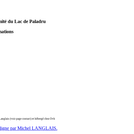
mité du Lac de Paladru
our plus d'informations
 Langlais (voir page contact) et hébergé chez Ovh
n ligne par Michel LANGLAIS.