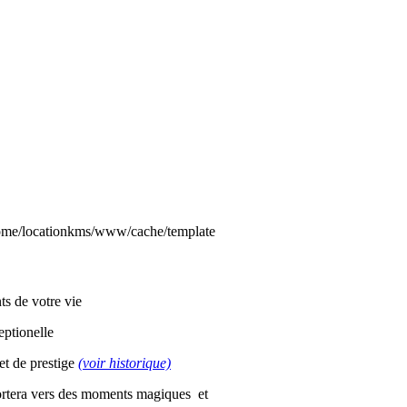
 /home/locationkms/www/cache/template
ts de votre vie
eptionelle
t de prestige
(voir historique)
portera vers des moments magiques et